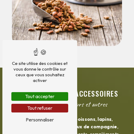
Ce site utilise des cookies et
vous donne le contrôle sur
ceux que vous souhaitez
activer
ALIMENTATION ET ACCESSOIRES
Tout accepter
Pour poissons, rongeurs et autres
Tout refuser
Pour prendre soin de vos
poissons
,
lapins
,
Personnaliser
hamsters
et
autres animaux de compagnie
,