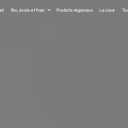
il
Bio, écolo et frais
Produits régionaux
La cave
Tou