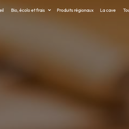
il
Bio, écolo et frais
Produits régionaux
La cave
Tou