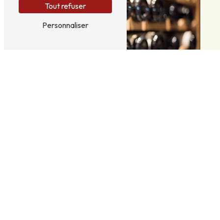
Tout refuser
Personnaliser
Adresse
La Reboulasse
30430 Barjac